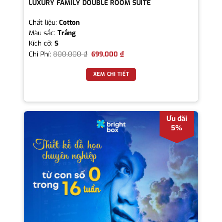
LUXURY FAMILY DOUBLE ROOM SUITE
Chất liệu:
Cotton
Màu sắc:
Trắng
Kích cỡ:
S
Chi Phí:
800,000
₫
699,000
₫
XEM CHI TIẾT
Ưu đãi
5%