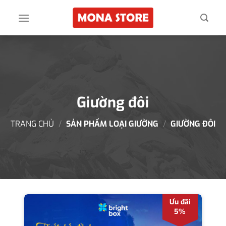
Skip
to
content
Giường đôi
TRANG CHỦ
/
SẢN PHẨM LOẠI GIƯỜNG
/
GIƯỜNG ĐÔI
Ưu đãi
5%