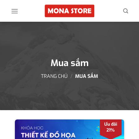
Skip
to
content
Mua sắm
TRANG CHỦ
/
MUA SẮM
Ưu đãi
21%