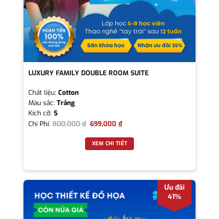
LUXURY FAMILY DOUBLE ROOM SUITE
Chất liệu:
Cotton
Màu sắc:
Trắng
Kích cỡ:
S
Chi Phí:
800,000
₫
699,000
₫
XEM CHI TIẾT
Ưu đãi
41%