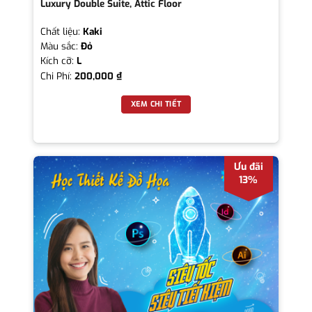
Luxury Double Suite, Attic Floor
Chất liệu:
Kaki
Màu sắc:
Đỏ
Kích cỡ:
L
Chi Phí:
200,000
₫
XEM CHI TIẾT
Ưu đãi
13%