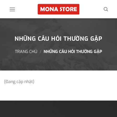
Skip
to
content
NHỮNG CÂU HỎI THƯỜNG GẶP
TRANG CHỦ
/
NHỮNG CÂU HỎI THƯỜNG GẶP
(Đang cập nhật)