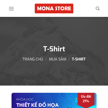
Skip
to
content
T-Shirt
TRANG CHỦ
/
MUA SẮM
/
T-SHIRT
Ưu đãi
21%