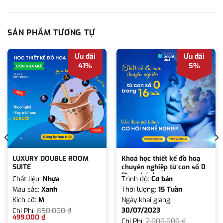
SẢN PHẨM TƯƠNG TỰ
Ưu đãi
Ưu đãi
41%
5%
LUXURY DOUBLE ROOM
Khoá học thiết kế đồ hoạ
SUITE
chuyên nghiệp từ con số 0
(Sao chép)
Chất liệu:
Nhựa
Trình độ:
Cơ bản
Màu sắc:
Xanh
Thời lượng:
15 Tuần
Kích cỡ:
M
Ngày khai giảng:
30/07/2023
Chi Phí:
850,000
₫
499,000
₫
Chi Phí:
2,000,000
₫