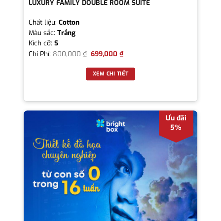
LUXURY FAMILY DOUBLE ROOM SUITE
Chất liệu:
Cotton
Màu sắc:
Trắng
Kích cỡ:
S
Chi Phí:
800,000
₫
699,000
₫
XEM CHI TIẾT
Ưu đãi
5%