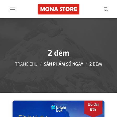
Skip
to
content
2 đêm
TRANG CHỦ
/
SẢN PHẨM SỐ NGÀY
/
2 ĐÊM
Ưu đãi
5%